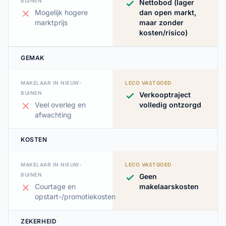
BUINEN
Nettobod (lager
Mogelijk hogere
dan open markt,
marktprijs
maar zonder
kosten/risico)
GEMAK
MAKELAAR IN NIEUW-
LECO VASTGOED
BUINEN
Verkooptraject
Veel overleg en
volledig ontzorgd
afwachting
KOSTEN
MAKELAAR IN NIEUW-
LECO VASTGOED
BUINEN
Geen
Courtage en
makelaarskosten
opstart-/promotiekosten
ZEKERHEID