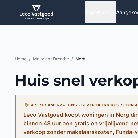
Ga direct naar inhoud
Expertises
Aangeko
Home
/
Makelaar Drenthe
/
Norg
Huis snel verko
EXPERT SAMENVATTING • GEVERIFIEERD DOOR LÉON 
Leco Vastgoed koopt woningen in Norg dir
binnen 48 uur een gratis en vrijblijvend n
verkoop zonder makelaarskosten, Funda-v