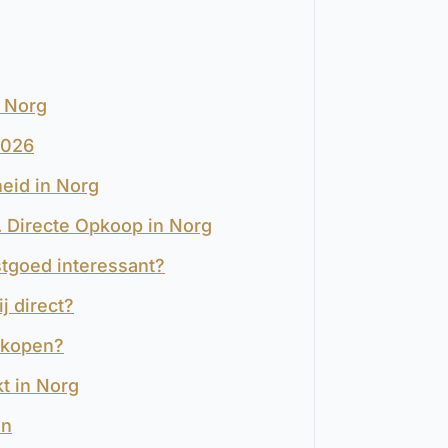
n Norg
2026
heid in Norg
s. Directe Opkoop in Norg
stgoed interessant?
j direct?
rkopen?
t in Norg
en