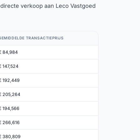
is directe verkoop aan Leco Vastgoed
GEMIDDELDE TRANSACTIEPRIJS
€ 84,984
€ 147,524
€ 192,449
€ 205,264
€ 194,566
€ 266,616
€ 380,809