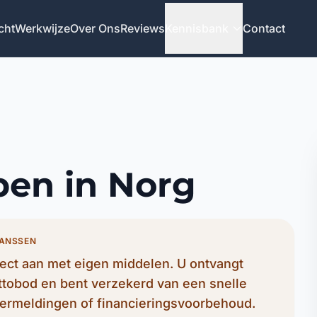
cht
Werkwijze
Over Ons
Reviews
Kennisbank
Contact
pen in Norg
JANSSEN
ect aan met eigen middelen. U ontvangt
ettobod en bent verzekerd van een snelle
ermeldingen of financieringsvoorbehoud.