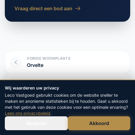
Vraag direct een bod aan
VORIGE WOONPLAATS
Orvelte
VOLGENDE WOONPLAATS
Oud Annerveen
Wij waarderen uw privacy
Leco Vastgoed gebruikt cookies om de website sneller te
maken en anonieme statistieken bij te houden. Gaat u akkoord
met het gebruik van deze cookies voor een optimale ervaring?
Lees ons privacybeleid
.
Start hier uw vrijblijvende
Weigeren
Akkoord
aanvraag:
Verstuur WhatsApp
Bel Ons Direct