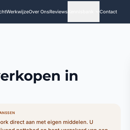
cht
Werkwijze
Over Ons
Reviews
Kennisbank
Contact
verkopen in
JANSSEN
rk direct aan met eigen middelen. U