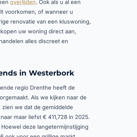
 een
overlijden
. Ook als u al een
ilt voorkomen, of wanneer u
urige renovatie van een kluswoning,
j kopen uw woning direct aan,
handelen alles discreet en
rends in Westerbork
ende regio Drenthe heeft de
orgemaakt. Als we kijken naar de
he, zien we dat de gemiddelde
naar maar liefst € 411,728 in 2025.
 Hoewel deze langetermijnstijging
6 ook voor een grillige markt.