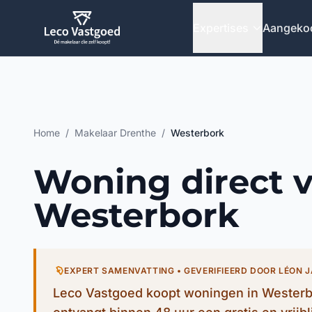
Ga direct naar inhoud
Expertises
Aangeko
Home
/
Makelaar Drenthe
/
Westerbork
Woning direct 
Westerbork
EXPERT SAMENVATTING • GEVERIFIEERD DOOR LÉON 
Leco Vastgoed koopt woningen in Westerbo