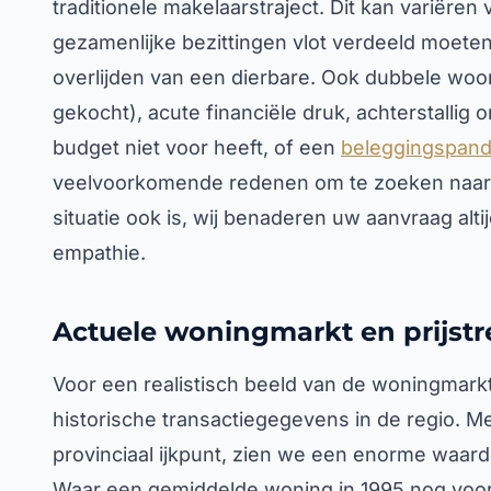
traditionele makelaarstraject. Dit kan variëre
gezamenlijke bezittingen vlot verdeeld moete
overlijden van een dierbare. Ook dubbele woon
gekocht), acute financiële druk, achterstallig 
budget niet voor heeft, of een
beleggingspan
veelvoorkomende redenen om te zoeken naar 
situatie ook is, wij benaderen uw aanvraag alti
empathie.
Actuele woningmarkt en prijst
Voor een realistisch beeld van de woningmarkt
historische transactiegegevens in de regio. M
provinciaal ijkpunt, zien we een enorme waarde
Waar een gemiddelde woning in 1995 nog voor