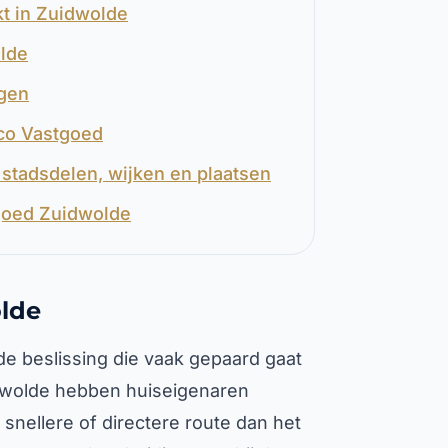
t in Zuidwolde
olde
rgen
eco Vastgoed
stadsdelen, wijken en plaatsen
tgoed Zuidwolde
lde
e beslissing die vaak gepaard gaat
idwolde hebben huiseigenaren
nellere of directere route dan het