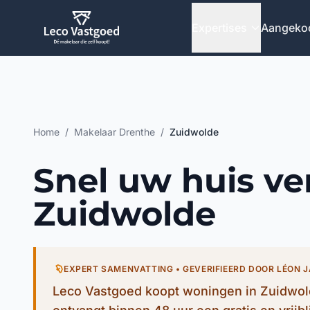
Ga direct naar inhoud
Expertises
Aangeko
Home
/
Makelaar Drenthe
/
Zuidwolde
Snel uw huis ve
Zuidwolde
EXPERT SAMENVATTING • GEVERIFIEERD DOOR LÉON 
Leco Vastgoed koopt woningen in Zuidwold