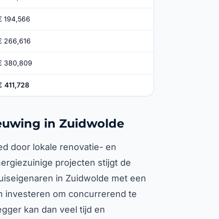
€ 194,566
€ 266,616
€ 380,809
€ 411,728
ieuwing in Zuidwolde
d door lokale renovatie- en
rgiezuinige projecten stijgt de
uiseigenaren in Zuidwolde met een
n investeren om concurrerend te
gger kan dan veel tijd en