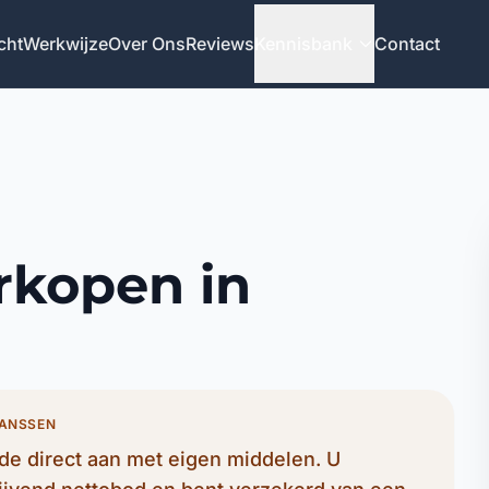
cht
Werkwijze
Over Ons
Reviews
Kennisbank
Contact
rkopen in
JANSSEN
e direct aan met eigen middelen. U