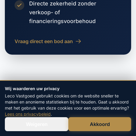
Directe zekerheid zonder
verkoop- of
financieringsvoorbehoud
Vraag direct een bod aan
Wij waarderen uw privacy
VORIGE WOONPLAATS
Leco Vastgoed gebruikt cookies om de website sneller te
Aanschot
maken en anonieme statistieken bij te houden. Gaat u akkoord
met het gebruik van deze cookies voor een optimale ervaring?
Lees ons privacybeleid
.
VOLGENDE WOONPLAATS
Aarle-Rixtel
Weigeren
Akkoord
Verstuur WhatsApp
Bel Ons Direct