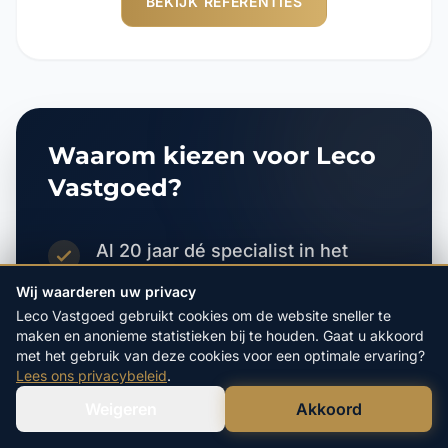
BEKIJK REFERENTIES
Waarom kiezen voor Leco
Vastgoed?
Al 20 jaar dé specialist in het
direct aankopen van woningen
Wij waarderen uw privacy
Leco Vastgoed gebruikt cookies om de website sneller te
Alle kosten zijn voor onze
maken en anonieme statistieken bij te houden. Gaat u akkoord
rekening, u betaalt helemaal niets
met het gebruik van deze cookies voor een optimale ervaring?
Lees ons privacybeleid
.
Gratis en vrijblijvende
Weigeren
Akkoord
Verstuur WhatsApp
Bel Ons Direct
onderhandelingen en bod