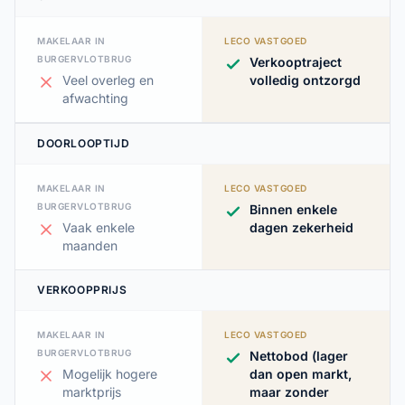
MAKELAAR IN
LECO VASTGOED
BURGERVLOTBRUG
Verkooptraject
Veel overleg en
volledig ontzorgd
afwachting
DOORLOOPTIJD
MAKELAAR IN
LECO VASTGOED
BURGERVLOTBRUG
Binnen enkele
Vaak enkele
dagen zekerheid
maanden
VERKOOPPRIJS
MAKELAAR IN
LECO VASTGOED
BURGERVLOTBRUG
Nettobod (lager
Mogelijk hogere
dan open markt,
marktprijs
maar zonder