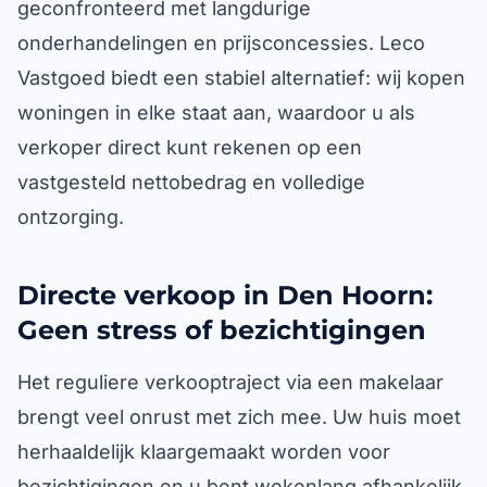
geconfronteerd met langdurige
onderhandelingen en prijsconcessies. Leco
Vastgoed biedt een stabiel alternatief: wij kopen
woningen in elke staat aan, waardoor u als
verkoper direct kunt rekenen op een
vastgesteld nettobedrag en volledige
ontzorging.
Directe verkoop in Den Hoorn:
Geen stress of bezichtigingen
Het reguliere verkooptraject via een makelaar
brengt veel onrust met zich mee. Uw huis moet
herhaaldelijk klaargemaakt worden voor
bezichtigingen en u bent wekenlang afhankelijk