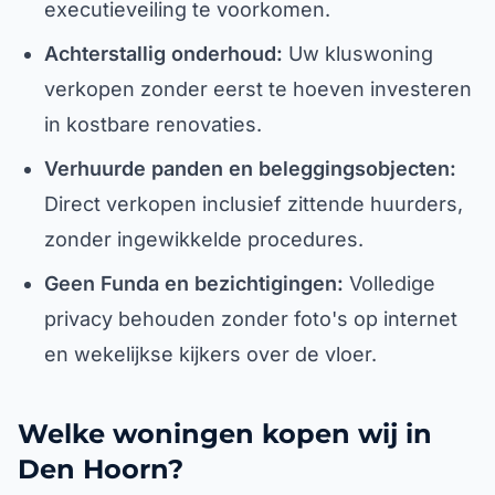
executieveiling te voorkomen.
Achterstallig onderhoud:
Uw kluswoning
verkopen zonder eerst te hoeven investeren
in kostbare renovaties.
Verhuurde panden en beleggingsobjecten:
Direct verkopen inclusief zittende huurders,
zonder ingewikkelde procedures.
Geen Funda en bezichtigingen:
Volledige
privacy behouden zonder foto's op internet
en wekelijkse kijkers over de vloer.
Welke woningen kopen wij in
Den Hoorn?