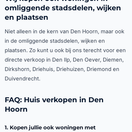
omliggende stadsdelen, wijken
en plaatsen
Niet alleen in de kern van Den Hoorn, maar ook
in de omliggende stadsdelen, wijken en
plaatsen. Zo kunt u ook bij ons terecht voor een
directe verkoop in Den Ilp, Den Oever, Diemen,
Dirkshorn, Driehuis, Driehuizen, Driemond en
Duivendrecht.
FAQ: Huis verkopen in Den
Hoorn
1. Kopen jullie ook woningen met