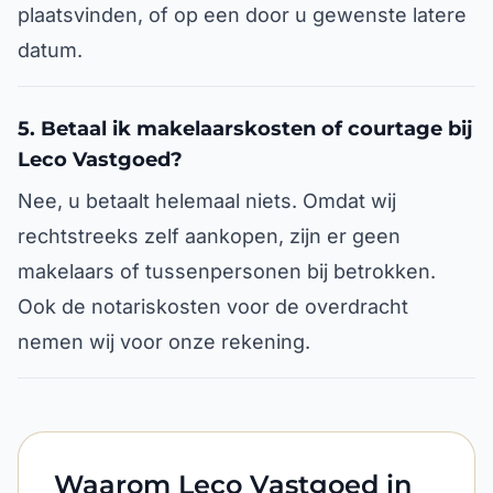
plaatsvinden, of op een door u gewenste latere
datum.
5. Betaal ik makelaarskosten of courtage bij
Leco Vastgoed?
Nee, u betaalt helemaal niets. Omdat wij
rechtstreeks zelf aankopen, zijn er geen
makelaars of tussenpersonen bij betrokken.
Ook de notariskosten voor de overdracht
nemen wij voor onze rekening.
Waarom Leco Vastgoed in