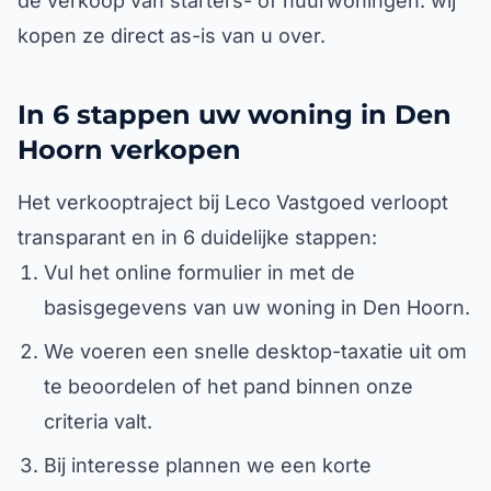
de verkoop van starters- of huurwoningen: wij
kopen ze direct as-is van u over.
In 6 stappen uw woning in Den
Hoorn verkopen
Het verkooptraject bij Leco Vastgoed verloopt
transparant en in 6 duidelijke stappen:
Vul het online formulier in met de
basisgegevens van uw woning in Den Hoorn.
We voeren een snelle desktop-taxatie uit om
te beoordelen of het pand binnen onze
criteria valt.
Bij interesse plannen we een korte