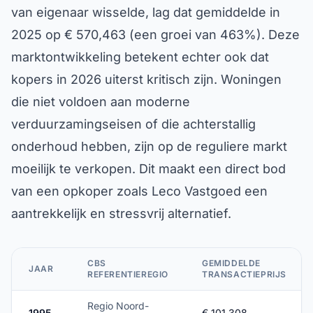
van eigenaar wisselde, lag dat gemiddelde in
2025 op € 570,463 (een groei van 463%). Deze
marktontwikkeling betekent echter ook dat
kopers in 2026 uiterst kritisch zijn. Woningen
die niet voldoen aan moderne
verduurzamingseisen of die achterstallig
onderhoud hebben, zijn op de reguliere markt
moeilijk te verkopen. Dit maakt een direct bod
van een opkoper zoals Leco Vastgoed een
aantrekkelijk en stressvrij alternatief.
CBS
GEMIDDELDE
JAAR
REFERENTIEREGIO
TRANSACTIEPRIJS
Regio Noord-
1995
€ 101,308