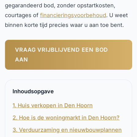
gegarandeerd bod, zonder opstartkosten,
courtages of
financieringsvoorbehoud
. U weet
binnen korte tijd precies waar u aan toe bent.
VRAAG VRIJBLIJVEND EEN BOD
AAN
Inhoudsopgave
1. Huis verkopen in Den Hoorn
2. Hoe is de woningmarkt in Den Hoorn?
3. Verduurzaming en nieuwbouwplannen