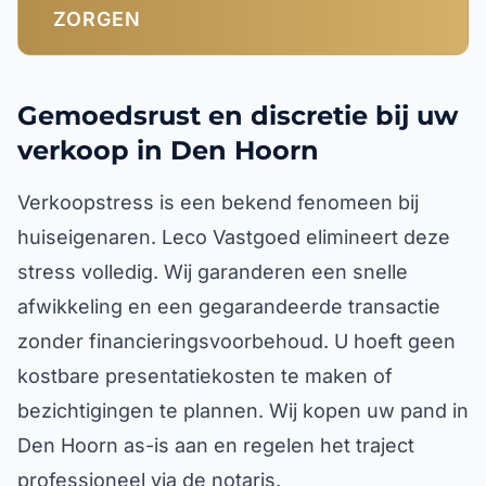
ZORGEN
Gemoedsrust en discretie bij uw
verkoop in Den Hoorn
Verkoopstress is een bekend fenomeen bij
huiseigenaren. Leco Vastgoed elimineert deze
stress volledig. Wij garanderen een snelle
afwikkeling en een gegarandeerde transactie
zonder financieringsvoorbehoud. U hoeft geen
kostbare presentatiekosten te maken of
bezichtigingen te plannen. Wij kopen uw pand in
Den Hoorn as-is aan en regelen het traject
professioneel via de notaris.