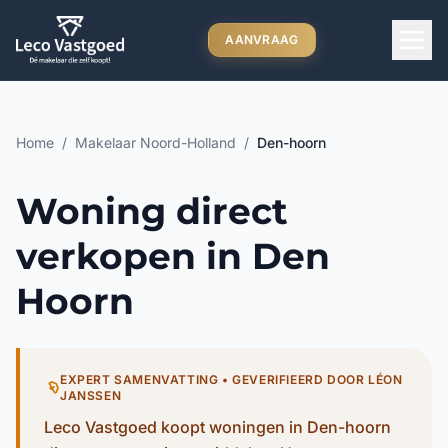
Ga direct naar inhoud
AANVRAAG
Home
/
Makelaar Noord-Holland
/
Den-hoorn
Woning direct
verkopen in Den
Hoorn
EXPERT SAMENVATTING • GEVERIFIEERD DOOR LÉON
JANSSEN
Leco Vastgoed koopt woningen in Den-hoorn