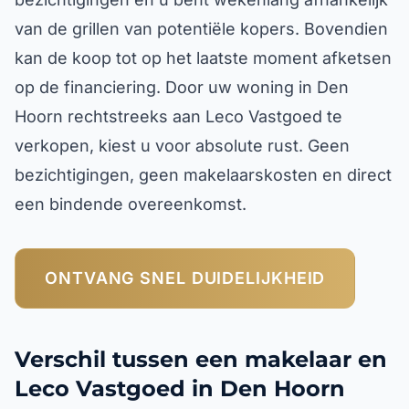
van de grillen van potentiële kopers. Bovendien
kan de koop tot op het laatste moment afketsen
op de financiering. Door uw woning in Den
Hoorn rechtstreeks aan Leco Vastgoed te
verkopen, kiest u voor absolute rust. Geen
bezichtigingen, geen makelaarskosten en direct
een bindende overeenkomst.
ONTVANG SNEL DUIDELIJKHEID
Verschil tussen een makelaar en
Leco Vastgoed in Den Hoorn