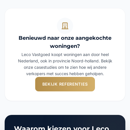
Benieuwd naar onze aangekochte
woningen?
Leco Vastgoed koopt woningen aan door heel
Nederland, ook in provincie Noord-holland. Bekijk
onze casestudies om te zien hoe wij andere
verkopers met succes hebben geholpen.
BEKIJK REFERENTIES
Waarom kiezen voor Leco