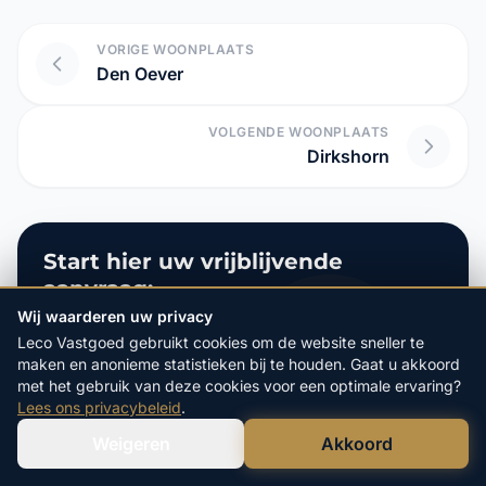
VORIGE WOONPLAATS
Den Oever
VOLGENDE WOONPLAATS
Dirkshorn
Start hier uw vrijblijvende
aanvraag:
Wij waarderen uw privacy
4.9/5
op Google
Leco Vastgoed gebruikt cookies om de website sneller te
20+ Jaar
Ervaring
maken en anonieme statistieken bij te houden. Gaat u akkoord
100%
Veilige Verkoop
met het gebruik van deze cookies voor een optimale ervaring?
Lees ons privacybeleid
.
POSTCODE
Weigeren
Akkoord
Verstuur WhatsApp
Bel Ons Direct