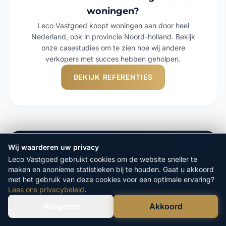
woningen?
Leco Vastgoed koopt woningen aan door heel
Nederland, ook in provincie Noord-holland. Bekijk
onze casestudies om te zien hoe wij andere
verkopers met succes hebben geholpen.
BEKIJK REFERENTIES
Wij waarderen uw privacy
Waarom kiezen voor Leco
Leco Vastgoed gebruikt cookies om de website sneller te
Vastgoed?
maken en anonieme statistieken bij te houden. Gaat u akkoord
met het gebruik van deze cookies voor een optimale ervaring?
Lees ons privacybeleid
.
Al 20 jaar dé specialist in het
Weigeren
Akkoord
Verstuur WhatsApp
Bel Ons Direct
direct aankopen van woningen