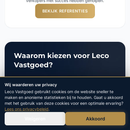
verkopers met succes hebben geholpen.
BEKIJK REFERENTIES
Waarom kiezen voor Leco
Vastgoed?
Al 20 jaar dé specialist in het
Wij waarderen uw privacy
direct aankopen van woningen
Leco Vastgoed gebruikt cookies om de website sneller te
maken en anonieme statistieken bij te houden. Gaat u akkoord
met het gebruik van deze cookies voor een optimale ervaring?
Alle kosten zijn voor onze
Lees ons privacybeleid
.
rekening, u betaalt helemaal niets
Weigeren
Akkoord
Verstuur WhatsApp
Bel Ons Direct
Gratis en vrijblijvende