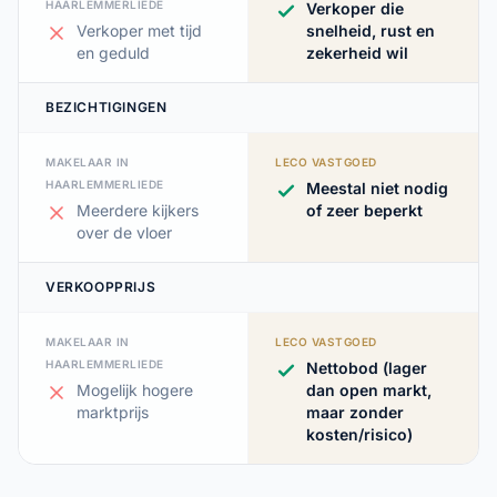
HAARLEMMERLIEDE
Verkoper die
Verkoper met tijd
snelheid, rust en
en geduld
zekerheid wil
BEZICHTIGINGEN
MAKELAAR IN
LECO VASTGOED
HAARLEMMERLIEDE
Meestal niet nodig
Meerdere kijkers
of zeer beperkt
over de vloer
VERKOOPPRIJS
MAKELAAR IN
LECO VASTGOED
HAARLEMMERLIEDE
Nettobod (lager
Mogelijk hogere
dan open markt,
marktprijs
maar zonder
kosten/risico)