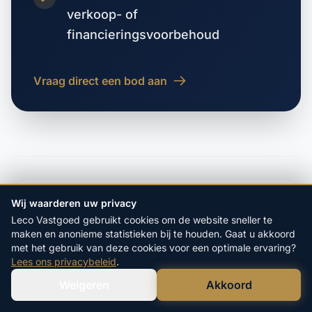
verkoop- of
financieringsvoorbehoud
Vraag direct een bod aan
VORIGE WOONPLAATS
Wij waarderen uw privacy
Kleine Sluis
Leco Vastgoed gebruikt cookies om de website sneller te
maken en anonieme statistieken bij te houden. Gaat u akkoord
met het gebruik van deze cookies voor een optimale ervaring?
VOLGENDE WOONPLAATS
Lees ons privacybeleid
.
Kolhorn
Weigeren
Akkoord
Verstuur WhatsApp
Bel Ons Direct