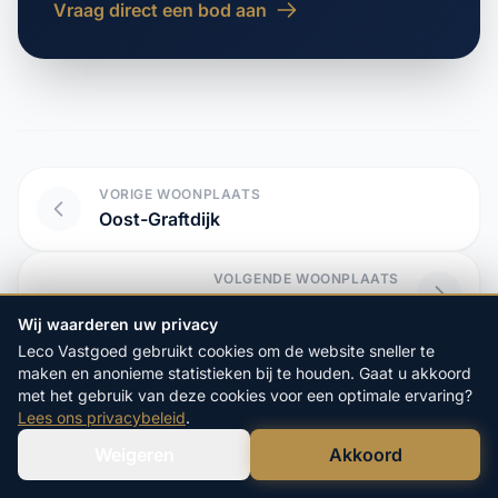
Vraag direct een bod aan
VORIGE WOONPLAATS
Oost-Graftdijk
VOLGENDE WOONPLAATS
Oosterblokker
Wij waarderen uw privacy
Leco Vastgoed gebruikt cookies om de website sneller te
maken en anonieme statistieken bij te houden. Gaat u akkoord
met het gebruik van deze cookies voor een optimale ervaring?
Start hier uw vrijblijvende
Lees ons privacybeleid
.
aanvraag:
Weigeren
Akkoord
Verstuur WhatsApp
Bel Ons Direct
4.9/5
op Google