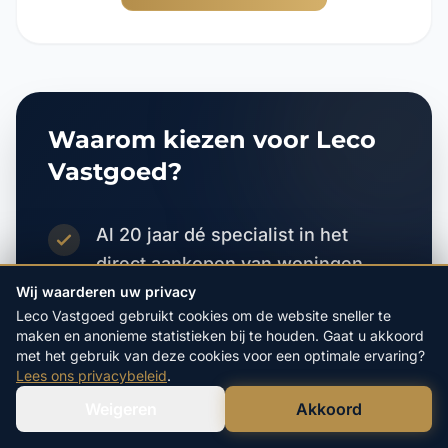
Waarom kiezen voor Leco
Vastgoed?
Al 20 jaar dé specialist in het
direct aankopen van woningen
Wij waarderen uw privacy
Alle kosten zijn voor onze
Leco Vastgoed gebruikt cookies om de website sneller te
maken en anonieme statistieken bij te houden. Gaat u akkoord
rekening, u betaalt helemaal niets
met het gebruik van deze cookies voor een optimale ervaring?
Lees ons privacybeleid
.
Gratis en vrijblijvende
Weigeren
Akkoord
onderhandelingen en bod
Verstuur WhatsApp
Bel Ons Direct