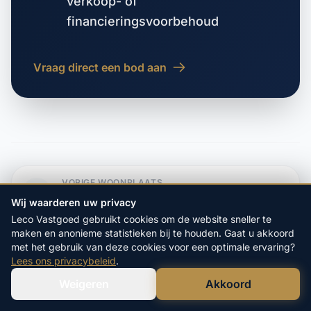
verkoop- of
financieringsvoorbehoud
Vraag direct een bod aan
VORIGE WOONPLAATS
Purmerbuurt
Wij waarderen uw privacy
Leco Vastgoed gebruikt cookies om de website sneller te
maken en anonieme statistieken bij te houden. Gaat u akkoord
VOLGENDE WOONPLAATS
met het gebruik van deze cookies voor een optimale ervaring?
Purmerland
Lees ons privacybeleid
.
Weigeren
Akkoord
Verstuur WhatsApp
Bel Ons Direct