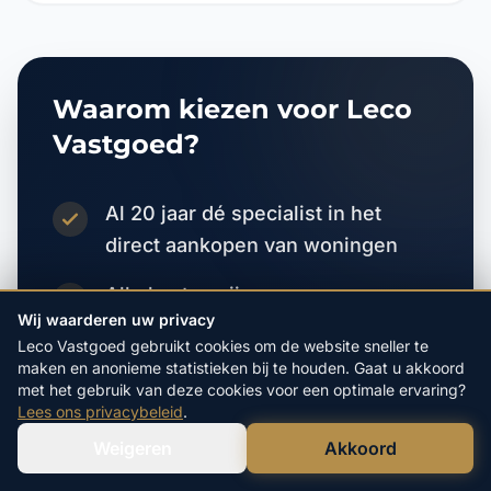
Waarom kiezen voor Leco
Vastgoed?
Al 20 jaar dé specialist in het
direct aankopen van woningen
Alle kosten zijn voor onze
Wij waarderen uw privacy
rekening, u betaalt helemaal niets
Leco Vastgoed gebruikt cookies om de website sneller te
maken en anonieme statistieken bij te houden. Gaat u akkoord
Gratis en vrijblijvende
met het gebruik van deze cookies voor een optimale ervaring?
onderhandelingen en bod
Lees ons privacybeleid
.
Weigeren
Akkoord
Verstuur WhatsApp
Bel Ons Direct
Directe zekerheid zonder
verkoop- of