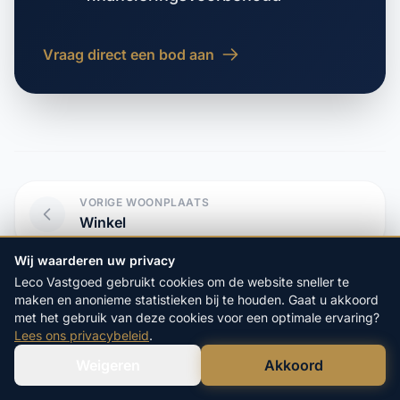
Vraag direct een bod aan
VORIGE WOONPLAATS
Winkel
Wij waarderen uw privacy
VOLGENDE WOONPLAATS
Leco Vastgoed gebruikt cookies om de website sneller te
Wormer
maken en anonieme statistieken bij te houden. Gaat u akkoord
met het gebruik van deze cookies voor een optimale ervaring?
Lees ons privacybeleid
.
Weigeren
Akkoord
Verstuur WhatsApp
Bel Ons Direct
Start hier uw vrijblijvende
aanvraag: