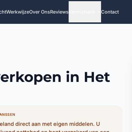
cht
Werkwijze
Over Ons
Reviews
Kennisbank
Contact
verkopen in Het
JANSSEN
land direct aan met eigen middelen. U