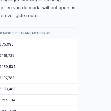
grillen van de markt wilt ontlopen, is
en veiligste route.
GEMIDDELDE TRANSACTIEPRIJS
€ 75,095
€ 118,726
€ 189,534
€ 197,788
€ 193,489
€ 259,014