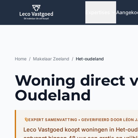
Ga direct naar inhoud
Expertises
Aangeko
Home
/
Makelaar Zeeland
/
Het-oudeland
Woning direct 
Oudeland
EXPERT SAMENVATTING • GEVERIFIEERD DOOR LÉON 
Leco Vastgoed koopt woningen in Het-oude