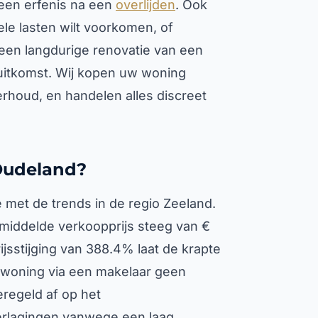
een erfenis na een
overlijden
. Ook
ele lasten wilt voorkomen, of
 een langdurige renovatie van een
uitkomst. Wij kopen uw woning
erhoud, en handelen alles discreet
Oudeland?
met de trends in de regio Zeeland.
gemiddelde verkoopprijs steeg van €
ijsstijging van 388.4% laat de krapte
 woning via een makelaar geen
regeld af op het
verlagingen vanwege een laag