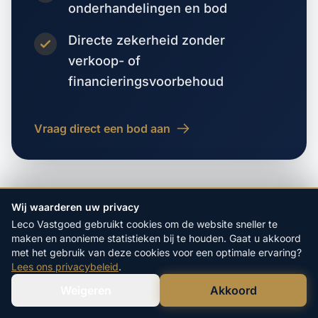
onderhandelingen en bod
Directe zekerheid zonder
verkoop- of
financieringsvoorbehoud
Vraag direct een bod aan
Wij waarderen uw privacy
Leco Vastgoed gebruikt cookies om de website sneller te
maken en anonieme statistieken bij te houden. Gaat u akkoord
VORIGE WOONPLAATS
met het gebruik van deze cookies voor een optimale ervaring?
Zinkweg
Lees ons privacybeleid
.
Weigeren
Akkoord
Verstuur WhatsApp
Bel Ons Direct
VOLGENDE WOONPLAATS
Zoeterwoude