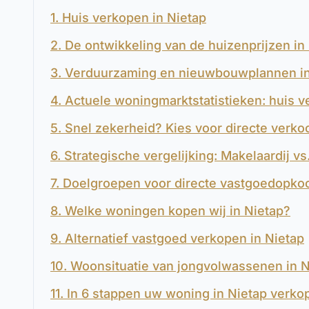
1. Huis verkopen in Nietap
2. De ontwikkeling van de huizenprijzen i
3. Verduurzaming en nieuwbouwplannen in
4. Actuele woningmarktstatistieken: huis v
5. Snel zekerheid? Kies voor directe verko
6. Strategische vergelijking: Makelaardij v
7. Doelgroepen voor directe vastgoedopkoo
8. Welke woningen kopen wij in Nietap?
9. Alternatief vastgoed verkopen in Nietap
10. Woonsituatie van jongvolwassenen in N
11. In 6 stappen uw woning in Nietap verko