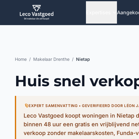
Ga direct naar inhoud
Expertises
Aangeko
Home
/
Makelaar Drenthe
/
Nietap
Huis snel verko
EXPERT SAMENVATTING • GEVERIFIEERD DOOR LÉON 
Leco Vastgoed koopt woningen in Nietap d
binnen 48 uur een gratis en vrijblijvend n
verkoop zonder makelaarskosten, Funda-v