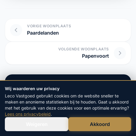
VORIGE WOONPLAATS
Paardelanden
VOLGENDE WOONPLAATS
Papenvoort
Start hier uw vrijblijvende
Wij waarderen uw privacy
aanvraag:
Leco Vastgoed gebruikt cookies om de website sneller te
maken en anonieme statistieken bij te houden. Gaat u akkoord
4.9/5
op Google
met het gebruik van deze cookies voor een optimale ervaring?
20+ Jaar
Ervaring
Lees ons privacybeleid
.
100%
Veilige Verkoop
Weigeren
Akkoord
Verstuur WhatsApp
Bel Ons Direct
POSTCODE