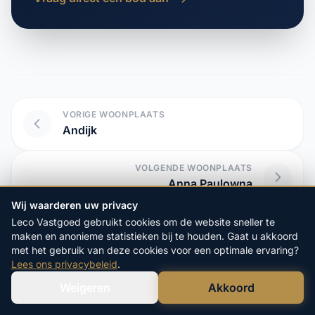
VORIGE WOONPLAATS
Andijk
VOLGENDE WOONPLAATS
Anna Paulowna
Wij waarderen uw privacy
Leco Vastgoed gebruikt cookies om de website sneller te
maken en anonieme statistieken bij te houden. Gaat u akkoord
Start hier uw vrijblijvende
met het gebruik van deze cookies voor een optimale ervaring?
Lees ons privacybeleid
.
aanvraag:
Weigeren
Akkoord
Verstuur WhatsApp
Bel Ons Direct
4.9/5
op Google
20+ Jaar
Ervaring