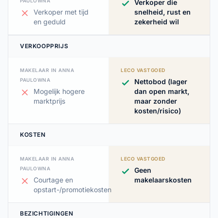
PAULOWNA
Verkoper die
Verkoper met tijd
snelheid, rust en
en geduld
zekerheid wil
VERKOOPPRIJS
MAKELAAR IN ANNA
LECO VASTGOED
PAULOWNA
Nettobod (lager
Mogelijk hogere
dan open markt,
marktprijs
maar zonder
kosten/risico)
KOSTEN
MAKELAAR IN ANNA
LECO VASTGOED
PAULOWNA
Geen
Courtage en
makelaarskosten
opstart-/promotiekosten
BEZICHTIGINGEN