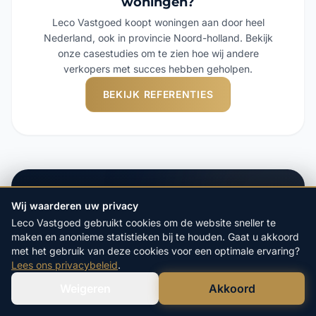
woningen?
Leco Vastgoed koopt woningen aan door heel
Nederland, ook in provincie Noord-holland. Bekijk
onze casestudies om te zien hoe wij andere
verkopers met succes hebben geholpen.
BEKIJK REFERENTIES
Waarom kiezen voor Leco
Wij waarderen uw privacy
Vastgoed?
Leco Vastgoed gebruikt cookies om de website sneller te
maken en anonieme statistieken bij te houden. Gaat u akkoord
met het gebruik van deze cookies voor een optimale ervaring?
Lees ons privacybeleid
.
Al 20 jaar dé specialist in het
Weigeren
Akkoord
direct aankopen van woningen
Verstuur WhatsApp
Bel Ons Direct