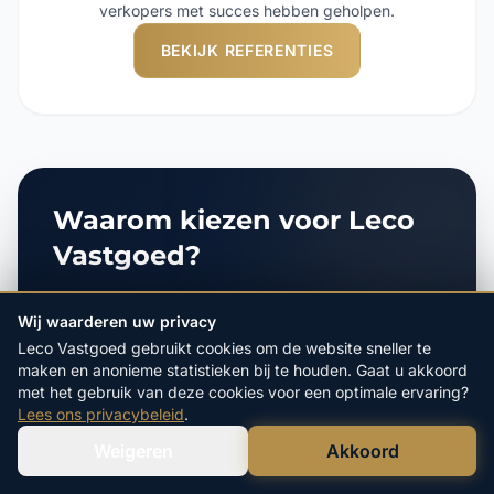
verkopers met succes hebben geholpen.
BEKIJK REFERENTIES
Waarom kiezen voor Leco
Vastgoed?
Wij waarderen uw privacy
Al 20 jaar dé specialist in het
Leco Vastgoed gebruikt cookies om de website sneller te
direct aankopen van woningen
maken en anonieme statistieken bij te houden. Gaat u akkoord
met het gebruik van deze cookies voor een optimale ervaring?
Alle kosten zijn voor onze
Lees ons privacybeleid
.
rekening, u betaalt helemaal niets
Weigeren
Akkoord
Verstuur WhatsApp
Bel Ons Direct
Gratis en vrijblijvende