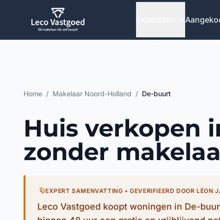
Ga direct naar inhoud
Expertises
Aangeko
Home
/
Makelaar Noord-Holland
/
De-buurt
Huis verkopen i
zonder makelaa
EXPERT SAMENVATTING • GEVERIFIEERD DOOR LÉON 
Leco Vastgoed koopt woningen in De-buurt