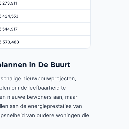
€ 273,911
€ 424,553
€ 544,917
€ 570,463
lannen in De Buurt
inschalige nieuwbouwprojecten,
len om de leefbaarheid te
ken nieuwe bewoners aan, maar
ellen aan de energieprestaties van
opsnelheid van oudere woningen die