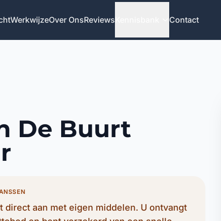
cht
Werkwijze
Over Ons
Reviews
Kennisbank
Contact
n De Buurt
r
JANSSEN
 direct aan met eigen middelen. U ontvangt