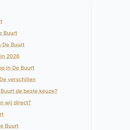
t
e Buurt
 De Buurt
 in 2026
op in De Buurt
De verschillen
 Buurt de beste keuze?
n wij direct?
rt
e Buurt