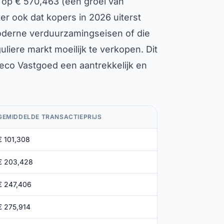
 op € 570,463 (een groei van
r ook dat kopers in 2026 uiterst
moderne verduurzamingseisen of die
uliere markt moeilijk te verkopen. Dit
eco Vastgoed een aantrekkelijk en
GEMIDDELDE TRANSACTIEPRIJS
€ 101,308
€ 203,428
€ 247,406
€ 275,914