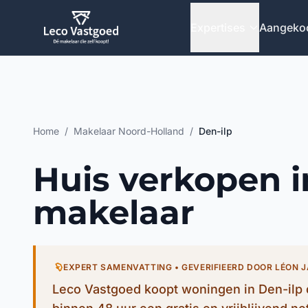
Ga direct naar inhoud
Expertises
Aangeko
Home
/
Makelaar Noord-Holland
/
Den-ilp
Huis verkopen i
makelaar
EXPERT SAMENVATTING • GEVERIFIEERD DOOR LÉON 
Leco Vastgoed koopt woningen in Den-ilp 