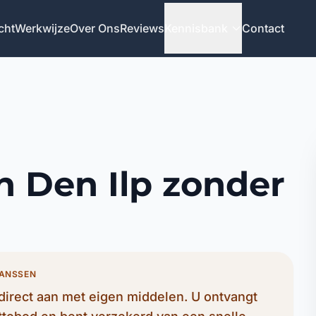
cht
Werkwijze
Over Ons
Reviews
Kennisbank
Contact
n Den Ilp zonder
JANSSEN
direct aan met eigen middelen. U ontvangt