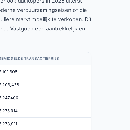
r ook dat kopers in 2026 uiterst
moderne verduurzamingseisen of die
uliere markt moeilijk te verkopen. Dit
eco Vastgoed een aantrekkelijk en
GEMIDDELDE TRANSACTIEPRIJS
€ 101,308
€ 203,428
€ 247,406
€ 275,914
€ 273,911