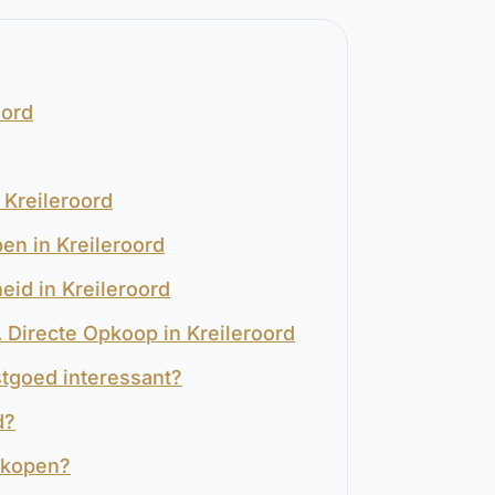
oord
 Kreileroord
en in Kreileroord
eid in Kreileroord
s. Directe Opkoop in Kreileroord
stgoed interessant?
d?
rkopen?