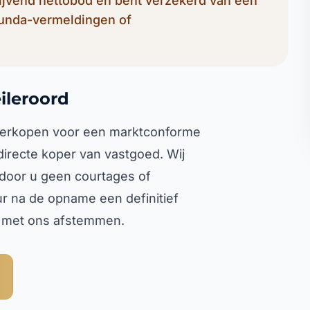
lijvend nettobod en bent verzekerd van een
Funda-vermeldingen of
ileroord
t verkopen voor een marktconforme
 directe koper van vastgoed. Wij
rdoor u geen courtages of
ur na de opname een definitief
l met ons afstemmen.