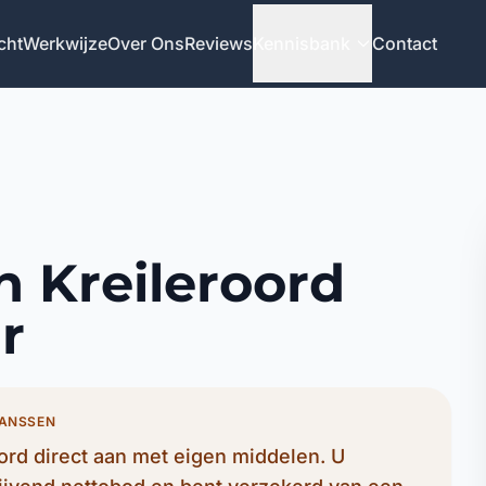
cht
Werkwijze
Over Ons
Reviews
Kennisbank
Contact
n Kreileroord
r
JANSSEN
ord direct aan met eigen middelen. U