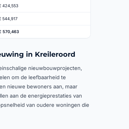
€ 424,553
€ 544,917
€ 570,463
euwing in Kreileroord
kleinschalige nieuwbouwprojecten,
len om de leefbaarheid te
ken nieuwe bewoners aan, maar
ellen aan de energieprestaties van
opsnelheid van oudere woningen die