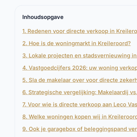
Inhoudsopgave
1. Redenen voor directe verkoop in Kreiler
2. Hoe is de woningmarkt in Kreileroord?
3. Lokale projecten en stadsvernieuwing in
4. Vastgoedcijfers 2026: uw woning verkop
5. Sla de makelaar over voor directe zekerh
6. Strategische vergelijking: Makelaardij v
7. Voor wie is directe verkoop aan Leco Va
8. Welke woningen kopen wij in Kreileroor
9. Ook je garagebox of beleggingspand ve