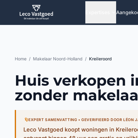
Ga direct naar inhoud
Expertises
Aangeko
Home
/
Makelaar Noord-Holland
/
Kreileroord
Huis verkopen i
zonder makelaa
EXPERT SAMENVATTING • GEVERIFIEERD DOOR LÉON 
Leco Vastgoed koopt woningen in Kreilero