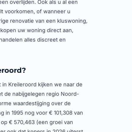
en overlijden. Ook als u al een
ilt voorkomen, of wanneer u
urige renovatie van een kluswoning,
j kopen uw woning direct aan,
handelen alles discreet en
eroord?
 in Kreileroord kijken we naar de
et de nabijgelegen regio Noord-
norme waardestijging over de
g in 1995 nog voor € 101,308 van
 op € 570,463 (een groei van
r ook dat kopers in 2026 uiterst