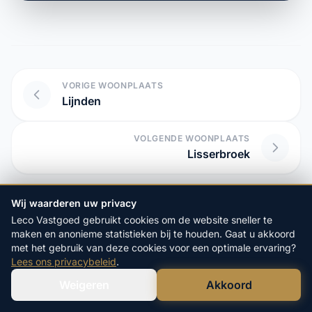
VORIGE WOONPLAATS
Lijnden
VOLGENDE WOONPLAATS
Lisserbroek
Wij waarderen uw privacy
Start hier uw vrijblijvende
Leco Vastgoed gebruikt cookies om de website sneller te
maken en anonieme statistieken bij te houden. Gaat u akkoord
aanvraag:
met het gebruik van deze cookies voor een optimale ervaring?
Lees ons privacybeleid
.
4.9/5
op Google
20+ Jaar
Ervaring
Weigeren
Akkoord
Verstuur WhatsApp
Bel Ons Direct
100%
Veilige Verkoop