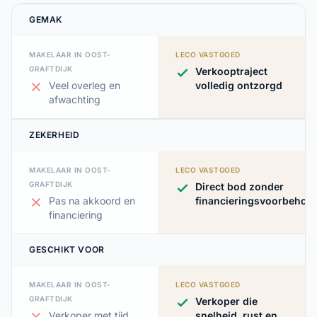
GEMAK
MAKELAAR IN OOST-
LECO VASTGOED
GRAFTDIJK
Verkooptraject
Veel overleg en
volledig ontzorgd
afwachting
ZEKERHEID
MAKELAAR IN OOST-
LECO VASTGOED
GRAFTDIJK
Direct bod zonder
Pas na akkoord en
financieringsvoorbehou
financiering
GESCHIKT VOOR
MAKELAAR IN OOST-
LECO VASTGOED
GRAFTDIJK
Verkoper die
Verkoper met tijd
snelheid, rust en